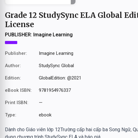
Grade 12 StudySync ELA Global Edit
License
PUBLISHER:
Imagine Learning
Publisher:
Imagine Learning
Author:
StudySync Global
Edition:
GlobalEdition: @2021
eBook ISBN:
9781954976337
Print ISBN:
—
Type:
ebook
Dành cho Giáo viên lớp 12Trường cấp hai cấp ba Song Ngữ, 
dụng chương trình StudySync ELA và báo giá.