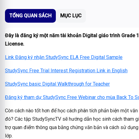
TỔNG QUAN SÁCH
MỤC LỤC
Đây là đăng ký một năm tài khoản Digital giáo trình Grade 
License.
Link Đăng ký nhận StudySync ELA Free Digital Sample
StudySync Free Trial Interest Registration Link in English
StudySync basic Digital Walkthrough for Teacher
Đăng ký tham dự StudySync Free Webinar cho mùa Back To 
Còn cách nào tốt hơn để học cách phân tích phản biện một văn
đó? Các tập StudySyncTV sẽ hướng dẫn học sinh cách tham gia
trợ quan điểm thông qua bằng chứng văn bản và cách sử dụng k
lớp.