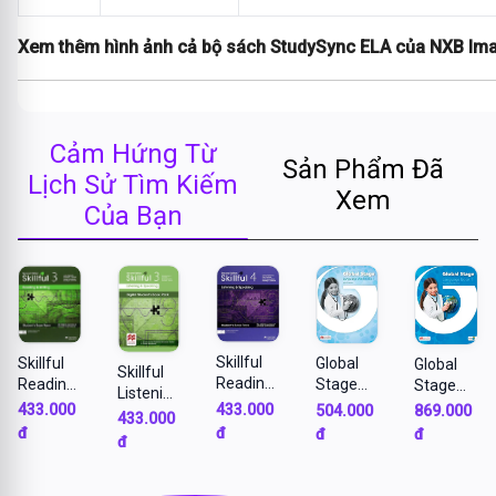
Xem thêm hình ảnh cả bộ sách StudySync ELA của NXB Im
Cảm Hứng Từ
Sản Phẩm Đã
Lịch Sử Tìm Kiếm
Xem
Của Bạn
Skillful
Skillful
Global
Global
Skillful
Reading
Reading
Stage
Stage
Listening
and
and
Level 1
Level 1
433.000
433.000
504.000
869.000
and
433.000
Writing -
Writing -
Languag
Languag
đ
đ
đ
đ
Speakin
đ
Level 4 -
Level 3 -
e
e and
g - Level
SB (WB
SB (WB
Workboo
Literacy
3 - SB
online)
online)
k
Books