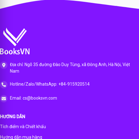
(WB
with
online)
Digital
Languag
e and
Literacy
Books
and
Navio
App
Địa chỉ: Ngõ 35 đường Đào Duy Tùng, xã Đông Anh, Hà Nội, Việt
Nam
Hotline/Zalo/WhatsApp: +84-915920514
Email: cs@booksvn.com
HƯỚNG DẪN
Tích điểm và Chiết khấu
Hướng dẫn mua hàng