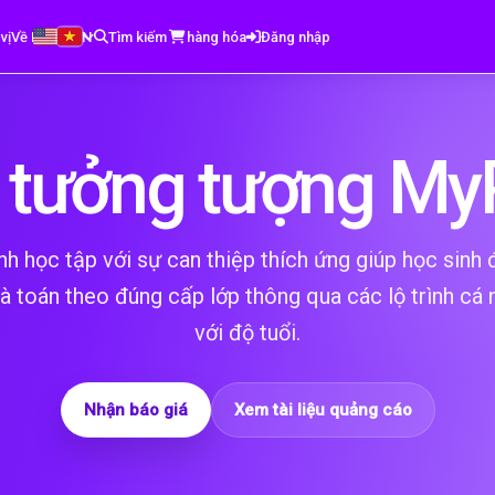
vị
Về BooksVN
Tìm kiếm
hàng hóa
Đăng nhập
 tưởng tượng My
nh học tập với sự can thiệp thích ứng giúp học sinh
và toán theo đúng cấp lớp thông qua các lộ trình cá 
với độ tuổi.
Nhận báo giá
Xem tài liệu quảng cáo