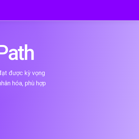
Path
 đạt được kỳ vọng
nhân hóa, phù hợp